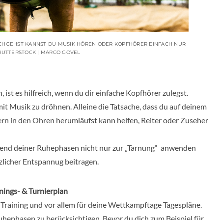
HGEHST KANNST DU MUSIK HÖREN ODER KOPFHÖRER EINFACH NUR
HUTTERSTOCK | MARCO GOVEL
ist es hilfreich, wenn du dir einfache Kopfhörer zulegst.
it Musik zu dröhnen. Alleine die Tatsache, dass du auf deinem
ern in den Ohren herumläufst kann helfen, Reiter oder Zuseher
nd deiner Ruhephasen nicht nur zur „Tarnung“ anwenden
zlicher Entspannug beitragen.
nings- & Turnierplan
ein Training und vor allem für deine Wettkampftage Tagespläne.
hephasen zu berücksichtigen. Bevor du dich zum Beispiel für