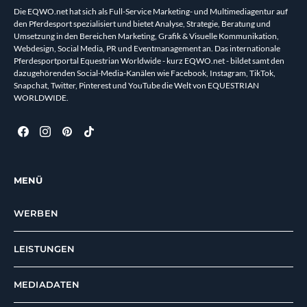
Die EQWO.net hat sich als Full-Service Marketing- und Multimediagentur auf
den Pferdesport spezialisiert und bietet Analyse, Strategie, Beratung und
Umsetzung in den Bereichen Marketing, Grafik & Visuelle Kommunikation,
Webdesign, Social Media, PR und Eventmanagement an. Das internationale
Pferdesportportal Equestrian Worldwide - kurz EQWO.net - bildet samt den
dazugehörenden Social-Media-Kanälen wie Facebook, Instagram, TikTok,
Snapchat, Twitter, Pinterest und YouTube die Welt von EQUESTRIAN
WORLDWIDE.
MENÜ
WERBEN
LEISTUNGEN
MEDIADATEN