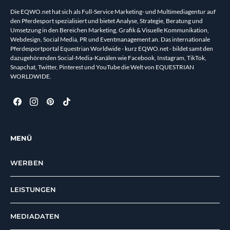
Die EQWO.net hat sich als Full-Service Marketing- und Multimediagentur auf
den Pferdesport spezialisiert und bietet Analyse, Strategie, Beratung und
Umsetzung in den Bereichen Marketing, Grafik & Visuelle Kommunikation,
Webdesign, Social Media, PR und Eventmanagement an. Das internationale
Pferdesportportal Equestrian Worldwide - kurz EQWO.net - bildet samt den
dazugehörenden Social-Media-Kanälen wie Facebook, Instagram, TikTok,
Snapchat, Twitter, Pinterest und YouTube die Welt von EQUESTRIAN
WORLDWIDE.
MENÜ
WERBEN
LEISTUNGEN
MEDIADATEN