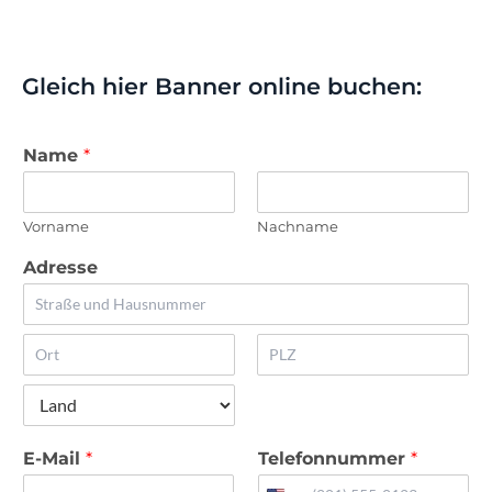
Gleich hier Banner online buchen:
Name
*
Vorname
Nachname
Adresse
A
d
r
S
R
e
t
e
s
a
g
s
L
d
i
z
a
t
o
e
E-Mail
*
Telefonnummer
*
n
n
i
d
l