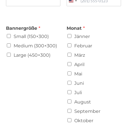
e
1
Bannergröße
*
Monat
*
Small (150×300)
Jänner
Medium (300×300)
Februar
Large (450×300)
März
April
Mai
Juni
Juli
August
September
Oktober