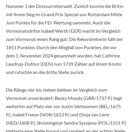
Nummer 1 der Dressurreiterwelt. Zuletzt konnte die Britin
mit ihrem Sieg im Grand Prix Special von Rotterdam Mitte
Juni Punkte für die FEI-Wertung sammeln. Auch die
Vormonatsdritte Isabell Werth (GER) macht im Vergleich
zum Vormonat einen Rang gut: Die Rekordreiterin hält bei
1851 Punkten. Durch den Wegfall von Punkten, die vor
dem 1. November 2024 gesammelt wurden, hat Cathrine
Laudrup-Dufour (DEN) nun 1739 Zähler auf ihrem Konto
und rutschte an die dritte Stelle zurück.
Die Ränge vier bis sieben bleiben im Vergleich zum
Vormonat unverändert: Becky Moody (GBR/1737 P.) liegt
weiterhin auf Platz vier vor Justin Verboomen (BEL/1675
P.), Isabel Freese (NOR/1613 P.) und Dinja van Liere
(NED/1608 P.). Shootingstar Sandra Sysojeva (POL/1551 P.)
kletterte eine Stelle hinauf und rangiert an der achten Stelle.