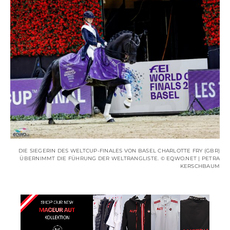
DIE SIEGERIN DES WELTCUP-FINALES VON BASEL CHARLOTTE FRY (GBR)
ÜBERNIMMT DIE FÜHRUNG DER WELTRANGLISTE. © EQWO.NET | PETRA
KERSCHBAUM