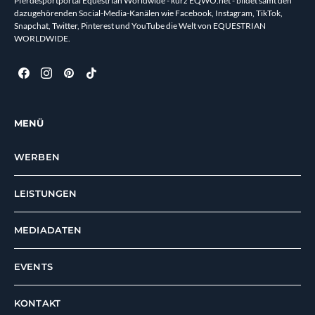
Pferdesportportal Equestrian Worldwide - kurz EQWO.net - bildet samt den
dazugehörenden Social-Media-Kanälen wie Facebook, Instagram, TikTok,
Snapchat, Twitter, Pinterest und YouTube die Welt von EQUESTRIAN
WORLDWIDE.
MENÜ
WERBEN
LEISTUNGEN
MEDIADATEN
EVENTS
KONTAKT