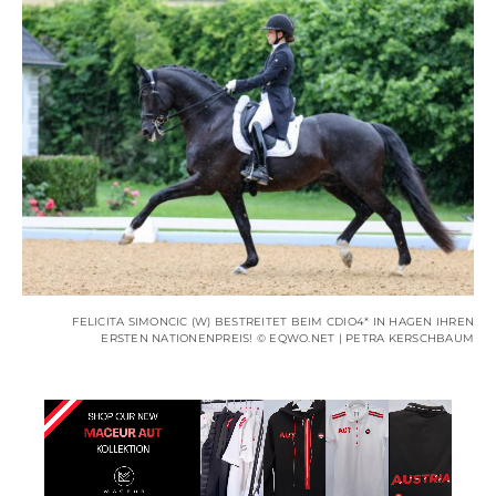
FELICITA SIMONCIC (W) BESTREITET BEIM CDIO4* IN HAGEN IHREN
ERSTEN NATIONENPREIS! © EQWO.NET | PETRA KERSCHBAUM