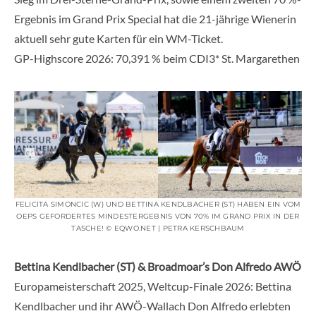
Ergebnis im Grand Prix Special hat die 21-jährige Wienerin
aktuell sehr gute Karten für ein WM-Ticket.
GP-Highscore 2026: 70,391 % beim CDI3* St. Margarethen
FELICITA SIMONCIC (W) UND BETTINA KENDLBACHER (ST) HABEN EIN VOM
OEPS GEFORDERTES MINDESTERGEBNIS VON 70% IM GRAND PRIX IN DER
TASCHE! © EQWO.NET | PETRA KERSCHBAUM
Bettina Kendlbacher (ST) & Broadmoar’s Don Alfredo AWÖ
Europameisterschaft 2025, Weltcup-Finale 2026: Bettina
Kendlbacher und ihr AWÖ-Wallach Don Alfredo erlebten