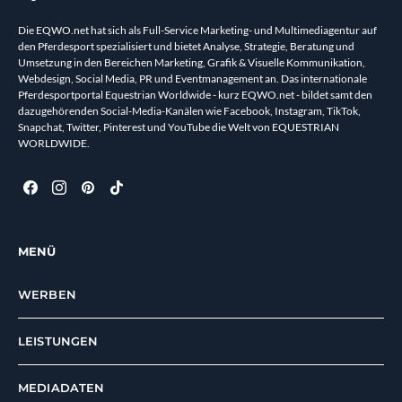
Die EQWO.net hat sich als Full-Service Marketing- und Multimediagentur auf
den Pferdesport spezialisiert und bietet Analyse, Strategie, Beratung und
Umsetzung in den Bereichen Marketing, Grafik & Visuelle Kommunikation,
Webdesign, Social Media, PR und Eventmanagement an. Das internationale
Pferdesportportal Equestrian Worldwide - kurz EQWO.net - bildet samt den
dazugehörenden Social-Media-Kanälen wie Facebook, Instagram, TikTok,
Snapchat, Twitter, Pinterest und YouTube die Welt von EQUESTRIAN
WORLDWIDE.
MENÜ
WERBEN
LEISTUNGEN
MEDIADATEN