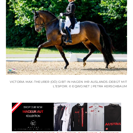
VICTORIA MAX-THEURER (OÖ) GIBT IN HAGEN IHR AUSLANDS-DEBÜT MIT
L’ESPOIR. © EQWO.NET | PETRA KERSCHBAUM