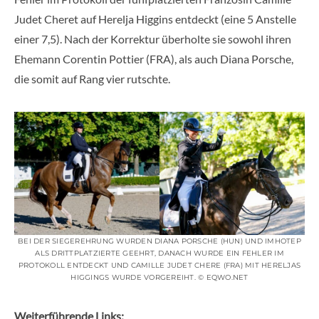
Judet Cheret auf Herelja Higgins entdeckt (eine 5 Anstelle
einer 7,5). Nach der Korrektur überholte sie sowohl ihren
Ehemann Corentin Pottier (FRA), als auch Diana Porsche,
die somit auf Rang vier rutschte.
BEI DER SIEGEREHRUNG WURDEN DIANA PORSCHE (HUN) UND IMHOTEP
ALS DRITTPLATZIERTE GEEHRT, DANACH WURDE EIN FEHLER IM
PROTOKOLL ENTDECKT UND CAMILLE JUDET CHERE (FRA) MIT HERELJAS
HIGGINGS WURDE VORGEREIHT. © EQWO.NET
Weiterführende Links: