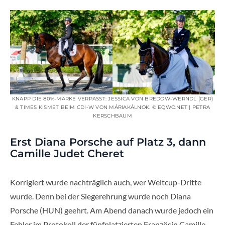
KNAPP DIE 80%-MARKE VERPASST: JESSICA VON BREDOW-WERNDL (GER)
& TIMES KISMET BEIM CDI-W VON MÁRIAKÁLNOK. © EQWO.NET | PETRA
KERSCHBAUM
Erst Diana Porsche auf Platz 3, dann
Camille Judet Cheret
Korrigiert wurde nachträglich auch, wer Weltcup-Dritte
wurde. Denn bei der Siegerehrung wurde noch Diana
Porsche (HUN) geehrt. Am Abend danach wurde jedoch ein
Fehler im Protokoll der fünfplatzierten Französin Camille