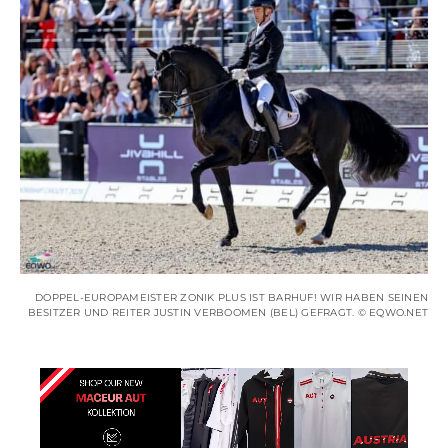
DOPPEL-EUROPAMEISTER ZONIK PLUS IST BARHUF! WIR HABEN SEINEN
BESITZER UND REITER JUSTIN VERBOOMEN (BEL) GEFRAGT. © EQWO.NET