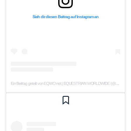
Sieh dir diesen Beitrag auf Instagram an
Ein Beitrag geteilt von EQWO.net | EQUESTRIAN WORLDWIDE (@eqwo.net_equestrianworldwide)