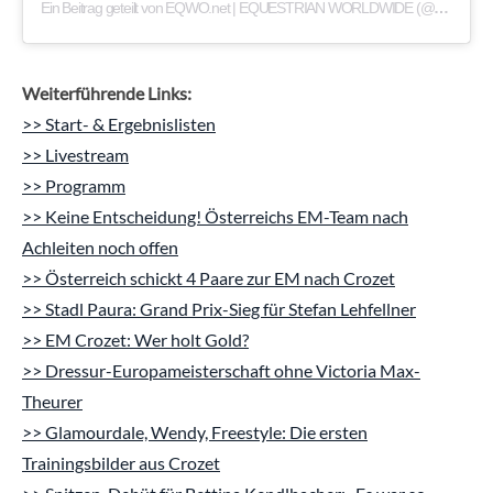
Ein Beitrag geteilt von EQWO.net | EQUESTRIAN WORLDWIDE (@eqwo.net_equestrianworldwide)
Weiterführende Links:
>> Start- & Ergebnislisten
>> Livestream
>> Programm
>> Keine Entscheidung! Österreichs EM-Team nach
Achleiten noch offen
>> Österreich schickt 4 Paare zur EM nach Crozet
>> Stadl Paura: Grand Prix-Sieg für Stefan Lehfellner
>> EM Crozet: Wer holt Gold?
>> Dressur-Europameisterschaft ohne Victoria Max-
Theurer
>> Glamourdale, Wendy, Freestyle: Die ersten
Trainingsbilder aus Crozet