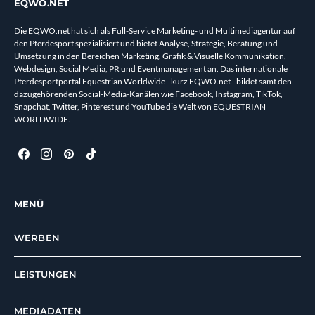
EQWO.NET
Die EQWO.net hat sich als Full-Service Marketing- und Multimediagentur auf
den Pferdesport spezialisiert und bietet Analyse, Strategie, Beratung und
Umsetzung in den Bereichen Marketing, Grafik & Visuelle Kommunikation,
Webdesign, Social Media, PR und Eventmanagement an. Das internationale
Pferdesportportal Equestrian Worldwide - kurz EQWO.net - bildet samt den
dazugehörenden Social-Media-Kanälen wie Facebook, Instagram, TikTok,
Snapchat, Twitter, Pinterest und YouTube die Welt von EQUESTRIAN
WORLDWIDE.
MENÜ
WERBEN
LEISTUNGEN
MEDIADATEN