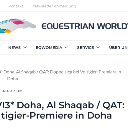
Kontakt
Newsletter Anmeldung
NEWS
EQWOMEDIA
SERVICE
ÜBER UN
3* Doha, Al Shaqab / QAT: Doppelsieg bei Voltigier-Premiere in
Doha
RSN ARCHIV
CVI3* Doha, Al Shaqab / QAT:
ltigier-Premiere in Doha