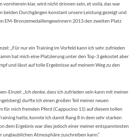
 vornherein klar, wird nicht drinnen sein, et voilá, das war
 in beiden Durchgängen konstant unsere Leistung gezeigt und
en EM-Bronzemedaillengewinnern 2013 den zweiten Platz
zel: „Für nur ein Training im Vorfeld kann ich sehr zufrieden
gramm hat mich eine Platzierung unter den Top-3 gekostet aber
ampf und lässt auf tolle Ergebnisse auf meinem Weg zu den
n-Einzel: „Ich denke, dass ich zufrieden sein kann mit meiner
ngelsberg) durfte ich einen großen Teil meiner neuen
 für mich fremden Pferd (Cappucino 11) auf diesem tollen
raining hatte, konnte ich damit Rang 8 in dem sehr starken
 dem Ergebnis war dies jedoch einer meiner entspanntesten
r unglaublichen Atmosphäre zuschreiben kann.“