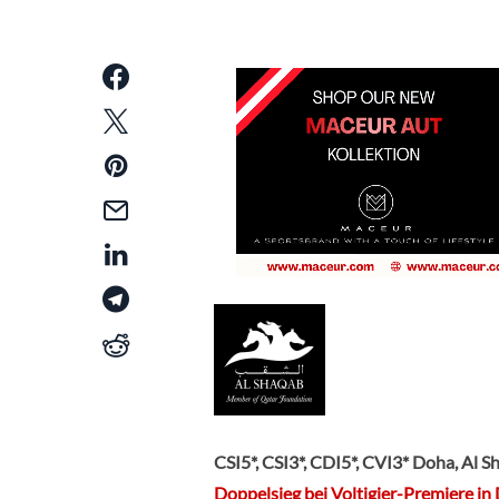
CSI5*, CSI3*, CDI5*, CVI3* Doha, Al 
Doppelsieg bei Voltigier-Premiere in