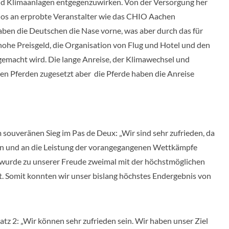
nd Klimaanlagen entgegenzuwirken. Von der Versorgung her
los an erprobte Veranstalter wie das CHIO Aachen
haben die Deutschen die Nase vorne, was aber durch das für
ohe Preisgeld, die Organisation von Flug und Hotel und den
gemacht wird. Die lange Anreise, der Klimawechsel und
en Pferden zugesetzt aber die Pferde haben die Anreise
souveränen Sieg im Pas de Deux: „Wir sind sehr zufrieden, da
gen und an die Leistung der vorangegangenen Wettkämpfe
 wurde zu unserer Freude zweimal mit der höchstmöglichen
et. Somit konnten wir unser bislang höchstes Endergebnis von
atz 2: „Wir können sehr zufrieden sein. Wir haben unser Ziel