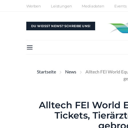
Werben
Leistungen
Mediadaten
Events
DU WEISST NEWS? SCHREIBE UNS!
Startseite
News
Alltech FEI World Equ
ge
Alltech FEI World
Tickets, Tierärz
gebro