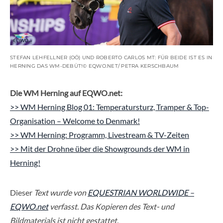
STEFAN LEHFELLNER (OÖ) UND ROBERTO CARLOS MT: FÜR BEIDE IST ES IN
HERNING DAS WM-DEBÜT!© EQWO.NET/ PETRA KERSCHBAUM
Die WM Herning auf EQWO.net:
>> WM Herning Blog 01: Temperatursturz, Tramper & Top-
Organisation – Welcome to Denmark!
>> WM Herning: Programm, Livestream & TV-Zeiten
>> Mit der Drohne über die Showgrounds der WM in
Herning!
Dieser
Text wurde von
EQUESTRIAN WORLDWIDE –
EQWO.net
verfasst. Das Kopieren des Text- und
Bildmaterials ist nicht gestattet.