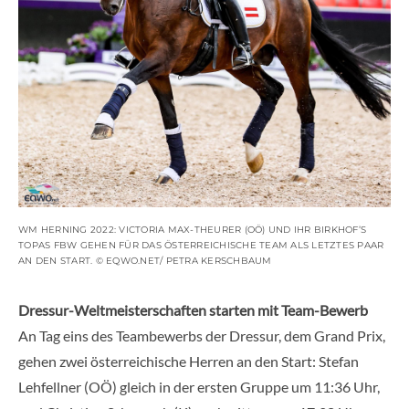
WM HERNING 2022: VICTORIA MAX-THEURER (OÖ) UND IHR BIRKHOF’S
TOPAS FBW GEHEN FÜR DAS ÖSTERREICHISCHE TEAM ALS LETZTES PAAR
AN DEN START. © EQWO.NET/ PETRA KERSCHBAUM
Dressur-Weltmeisterschaften starten mit Team-Bewerb
An Tag eins des Teambewerbs der Dressur, dem Grand Prix,
gehen zwei österreichische Herren an den Start:
Stefan
Lehfellner (OÖ)
gleich in der ersten Gruppe um 11:36 Uhr,