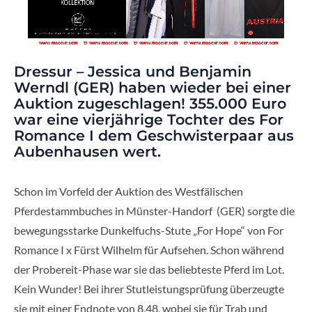
Dressur – Jessica und Benjamin
Werndl (GER) haben wieder bei einer
Auktion zugeschlagen! 355.000 Euro
war eine vierjährige Tochter des For
Romance I dem Geschwisterpaar aus
Aubenhausen wert.
Schon im Vorfeld der Auktion des Westfälischen
Pferdestammbuches in Münster-Handorf (GER) sorgte die
bewegungsstarke Dunkelfuchs-Stute „For Hope“ von For
Romance I x Fürst Wilhelm für Aufsehen. Schon während
der Probereit-Phase war sie das beliebteste Pferd im Lot.
Kein Wunder! Bei ihrer Stutleistungsprüfung überzeugte
sie mit einer Endnote von 8,48, wobei sie für Trab und