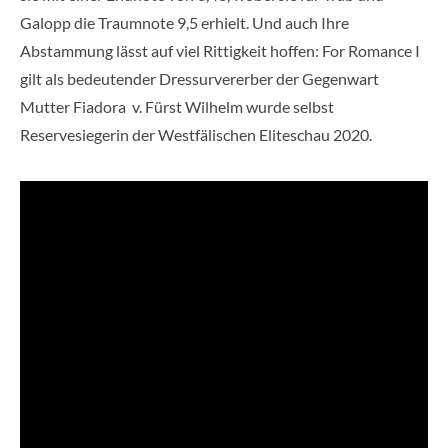
Galopp die Traumnote 9,5 erhielt. Und auch Ihre
Abstammung lässt auf viel Rittigkeit hoffen: For Romance I
gilt als bedeutender Dressurvererber der Gegenwart
Mutter Fiadora v. Fürst Wilhelm wurde selbst
Reservesiegerin der Westfälischen Eliteschau 2020.