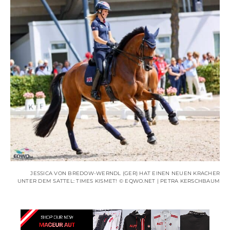
JESSICA VON BREDOW-WERNDL (GER) HAT EINEN NEUEN KRACHER
UNTER DEM SATTEL: TIMES KISMET! © EQWO.NET | PETRA KERSCHBAUM