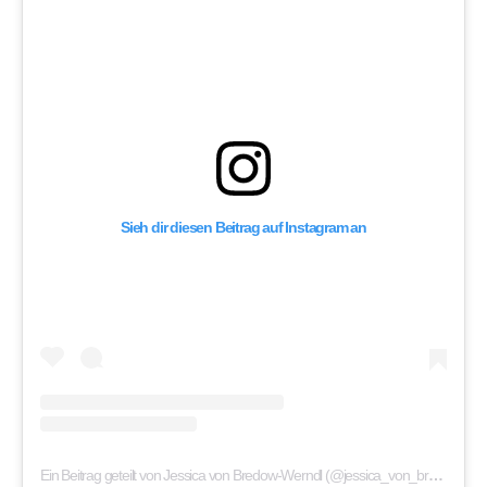
Sieh dir diesen Beitrag auf Instagram an
Ein Beitrag geteilt von Jessica von Bredow-Werndl (@jessica_von_bredow_werndl)