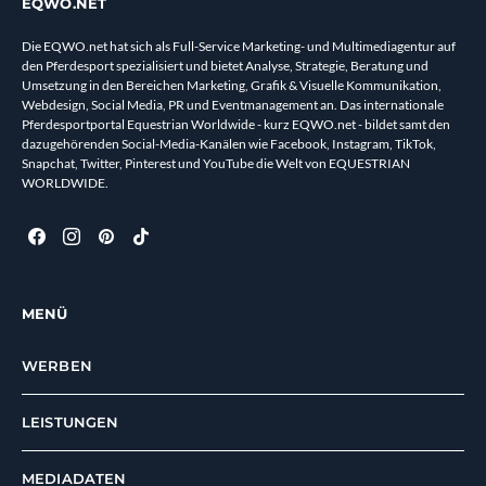
EQWO.NET
Die EQWO.net hat sich als Full-Service Marketing- und Multimediagentur auf
den Pferdesport spezialisiert und bietet Analyse, Strategie, Beratung und
Umsetzung in den Bereichen Marketing, Grafik & Visuelle Kommunikation,
Webdesign, Social Media, PR und Eventmanagement an. Das internationale
Pferdesportportal Equestrian Worldwide - kurz EQWO.net - bildet samt den
dazugehörenden Social-Media-Kanälen wie Facebook, Instagram, TikTok,
Snapchat, Twitter, Pinterest und YouTube die Welt von EQUESTRIAN
WORLDWIDE.
MENÜ
WERBEN
LEISTUNGEN
MEDIADATEN