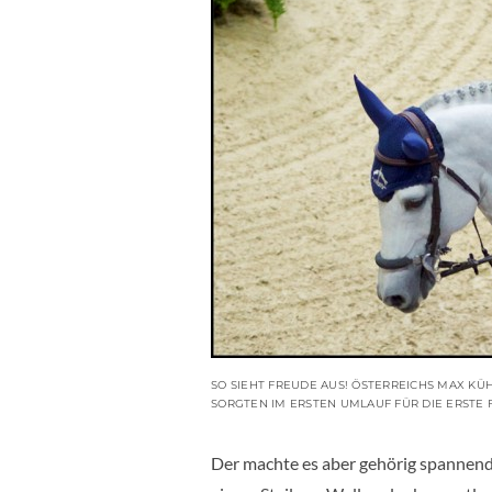
SO SIEHT FREUDE AUS! ÖSTERREICHS MAX 
SORGTEN IM ERSTEN UMLAUF FÜR DIE ERSTE
Der machte es aber gehörig spannend