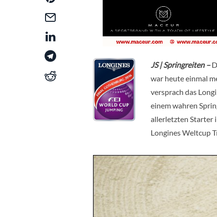
JS | Springreiten –
D
war heute einmal me
versprach das Long
einem wahren Sprin
allerletzten Starter
Longines Weltcup T