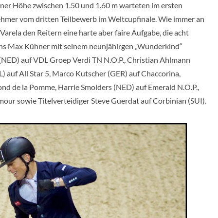
iner Höhe zwischen 1.50 und 1.60 m warteten im ersten
nehmer vom dritten Teilbewerb im Weltcupfinale. Wie immer an
arela den Reitern eine harte aber faire Aufgabe, die acht
ichs Max Kühner mit seinem neunjähirgen „Wunderkind“
(NED) auf VDL Groep Verdi TN N.O.P., Christian Ahlmann
L) auf All Star 5, Marco Kutscher (GER) auf Chaccorina,
nd de la Pomme, Harrie Smolders (NED) auf Emerald N.O.P.,
our sowie Titelverteidiger Steve Guerdat auf Corbinian (SUI).