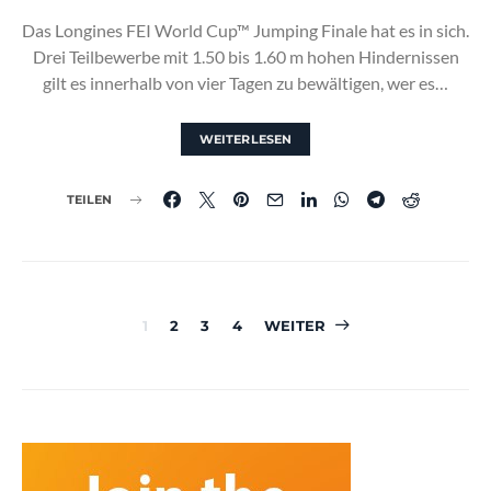
Das Longines FEI World Cup™ Jumping Finale hat es in sich.
Drei Teilbewerbe mit 1.50 bis 1.60 m hohen Hindernissen
gilt es innerhalb von vier Tagen zu bewältigen, wer es…
WEITERLESEN
TEILEN
Seitennummerierun
1
2
3
4
WEITER
der
Beiträge