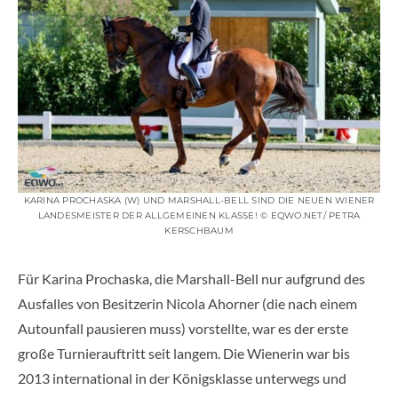
KARINA PROCHASKA (W) UND MARSHALL-BELL SIND DIE NEUEN WIENER
LANDESMEISTER DER ALLGEMEINEN KLASSE! © EQWO.NET/ PETRA
KERSCHBAUM
Für Karina Prochaska, die Marshall-Bell nur aufgrund des
Ausfalles von Besitzerin Nicola Ahorner (die nach einem
Autounfall pausieren muss) vorstellte, war es der erste
große Turnierauftritt seit langem. Die Wienerin war bis
2013 international in der Königsklasse unterwegs und