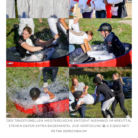
DER TRADITIONELLEN MEISTERDUSCHE ENTGEHT NIEMAND! IM KREUTTAL
STEHEN DAFÜR EXTRA BADEMÄNTEL ZUR VERFÜGUNG 😀 © EQWO.NET/
PETRA KERSCHBAUM