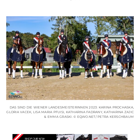
DAS SIND DIE WIENER LANDESMEISTERINNEN 2023: KARINA PROCHASKA,
GLORIA VACEK, LISA MARIA PFUISI, KATHARINA FADRANY, KATHARINA ZAJIC
& EMMA GRASKI. © EQWO.NET/ PETRA KERSCHBAUM