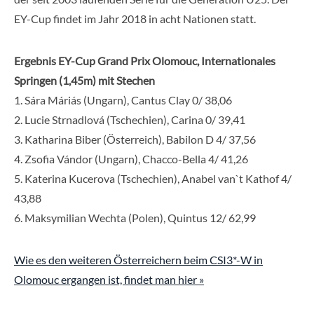
EY-Cup findet im Jahr 2018 in acht Nationen statt.
Ergebnis EY-Cup Grand Prix Olomouc, Internationales
Springen (1,45m) mit Stechen
1. Sára Máriás (Ungarn), Cantus Clay 0/ 38,06
2. Lucie Strnadlová (Tschechien), Carina 0/ 39,41
3. Katharina Biber (Österreich), Babilon D 4/ 37,56
4. Zsofia Vándor (Ungarn), Chacco-Bella 4/ 41,26
5. Katerina Kucerova (Tschechien), Anabel van`t Kathof 4/
43,88
6. Maksymilian Wechta (Polen), Quintus 12/ 62,99
Wie es den weiteren Österreichern beim CSI3*-W in
Olomouc ergangen ist, findet man hier »