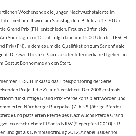
ortlichen Wochenende die jungen Nachwuchstalente im
Intermediaire II wird am Samstag, dem 9. Juli, ab 17.30 Uhr
de Grand Prix (FN) entschieden. Freuen dürfen sich
 Am Sonntag, dem 10. Juli folgt dann um 15.00 Uhr der TESCH
Prix (FN), in dem es um die Qualifikation zum Serienfinale
geht. Die zwölf besten Paare aus der Intermediaire II gehen im
em Gestüt Bonhomme an den Start.
rnehmen TESCH Inkasso das Titelsponsoring der Serie
enden Projekt die Zukunft gesichert. Der 2008 erstmals
attform für künftige Grand Prix Pferde konzipiert worden und
ommierten Nürnberger Burgpokal (7- bis 9-jährige Pferde)
rpferde und platzierten Pferde des Nachwuchs Pferde Grand
agzeilen geschrieben: El Santo NRW (Siegerpferd 2010) z. B.
gen und gilt als Olympiahoffnung 2012, Anabel Balkenhol