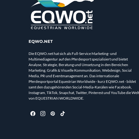
EQWO.NET
Die EQWO.net hat sich als Full-Service Marketing- und
Multimediagentur auf den Pferdesport spezialisiert und bietet
Analyse, Strategie, Beratung und Umsetzung in den Bereichen
Marketing, Grafik & Visuelle Kommunikation, Webdesign, Social
Media, PR und Eventmanagement an. Das internationale
Pferdesportportal Equestrian Worldwide - kurz EQWO.net - bildet
samt den dazugehörenden Social-Media-Kanälen wie Facebook,
Instagram, TikTok, Snapchat, Twitter, Pinterest und YouTube die Wel
von EQUESTRIAN WORLDWIDE.