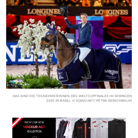
DAS SIND DIE TEILNEHMER:INNEN DES WELTCUPFINALES IM SPRINGEN
2025 IN BASEL. © EQWO.NET/ PETRA KERSCHBAUM