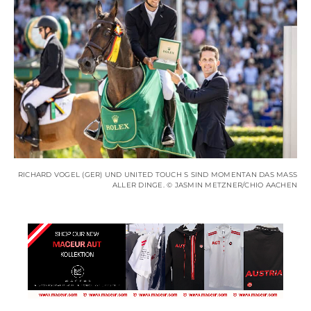
RICHARD VOGEL (GER) UND UNITED TOUCH S SIND MOMENTAN DAS MASS A
LLER DINGE. © JASMIN METZNER/CHIO AACHEN