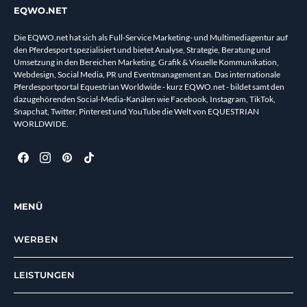
EQWO.NET
Die EQWO.net hat sich als Full-Service Marketing- und Multimediagentur auf
den Pferdesport spezialisiert und bietet Analyse, Strategie, Beratung und
Umsetzung in den Bereichen Marketing, Grafik & Visuelle Kommunikation,
Webdesign, Social Media, PR und Eventmanagement an. Das internationale
Pferdesportportal Equestrian Worldwide - kurz EQWO.net - bildet samt den
dazugehörenden Social-Media-Kanälen wie Facebook, Instagram, TikTok,
Snapchat, Twitter, Pinterest und YouTube die Welt von EQUESTRIAN
WORLDWIDE.
MENÜ
WERBEN
LEISTUNGEN