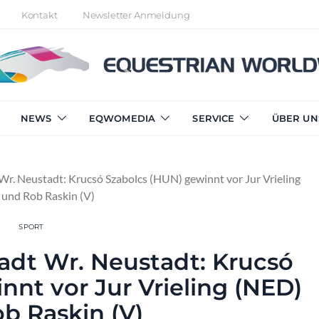
Kontakt
Newsletter Anmeldung
NEWS
EQWOMEDIA
SERVICE
ÜBER UN
 Wr. Neustadt: Krucsó Szabolcs (HUN) gewinnt vor Jur Vrieling
und Rob Raskin (V)
SPORT
tadt Wr. Neustadt: Krucsó
nnt vor Jur Vrieling (NED)
b Raskin (V)