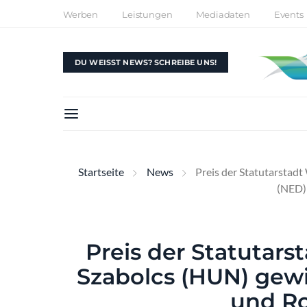
Werben
Leistungen
Mediadaten
Events
DU WEISST NEWS? SCHREIBE UNS!
Startseite
News
Preis der Statutarstadt
(NED) 
Preis der Statutars
Szabolcs (HUN) gewi
und Ro