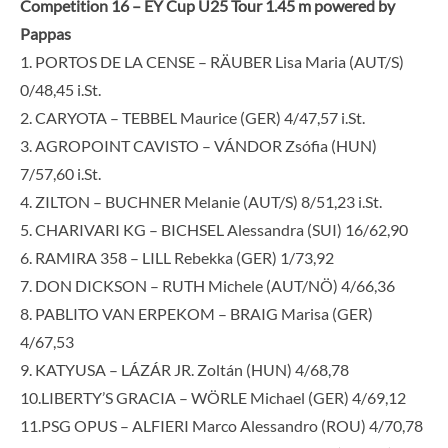
Competition 16 – EY Cup U25 Tour 1.45 m powered by
Pappas
1. PORTOS DE LA CENSE – RÄUBER Lisa Maria (AUT/S)
0/48,45 i.St.
2. CARYOTA – TEBBEL Maurice (GER) 4/47,57 i.St.
3. AGROPOINT CAVISTO – VÁNDOR Zsófia (HUN)
7/57,60 i.St.
4. ZILTON – BUCHNER Melanie (AUT/S) 8/51,23 i.St.
5. CHARIVARI KG – BICHSEL Alessandra (SUI) 16/62,90
6. RAMIRA 358 – LILL Rebekka (GER) 1/73,92
7. DON DICKSON – RUTH Michele (AUT/NÖ) 4/66,36
8. PABLITO VAN ERPEKOM – BRAIG Marisa (GER)
4/67,53
9. KATYUSA – LÁZÁR JR. Zoltán (HUN) 4/68,78
10.LIBERTY’S GRACIA – WÖRLE Michael (GER) 4/69,12
11.PSG OPUS – ALFIERI Marco Alessandro (ROU) 4/70,78