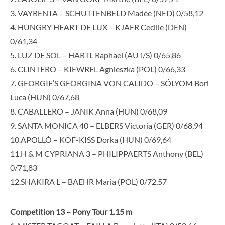
3. VAYRENTA – SCHUTTENBELD Madée (NED) 0/58,12
4. HUNGRY HEART DE LUX – KJAER Cecilie (DEN)
0/61,34
5. LUZ DE SOL – HARTL Raphael (AUT/S) 0/65,86
6. CLINTERO – KIEWREL Agnieszka (POL) 0/66,33
7. GEORGIE’S GEORGINA VON CALIDO – SÓLYOM Bori
Luca (HUN) 0/67,68
8. CABALLERO – JANIK Anna (HUN) 0/68,09
9. SANTA MONICA 40 – ELBERS Victoria (GER) 0/68,94
10.APOLLÓ – KOF-KISS Dorka (HUN) 0/69,64
11.H & M CYPRIANA 3 – PHILIPPAERTS Anthony (BEL)
0/71,83
12.SHAKIRA L – BAEHR Maria (POL) 0/72,57
Competition 13 – Pony Tour 1.15 m