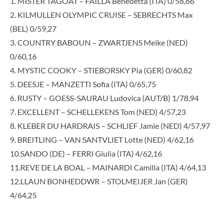
1. MISTER TAGOAT – FAILLA Benedetta (ITA) 0/58,66
2. KILMULLEN OLYMPIC CRUISE – SEBRECHTS Max
(BEL) 0/59,27
3. COUNTRY BABOUN – ZWARTJENS Meike (NED)
0/60,16
4. MYSTIC COOKY – STIEBORSKY Pia (GER) 0/60,82
5. DEESJE – MANZETTI Sofia (ITA) 0/65,75
6. RUSTY – GOESS-SAURAU Ludovica (AUT/B) 1/78,94
7. EXCELLENT – SCHELLEKENS Tom (NED) 4/57,23
8. KLEBER DU HARDRAIS – SCHLIEF Jamie (NED) 4/57,97
9. BREITLING – VAN SANTVLIET Lotte (NED) 4/62,16
10.SANDO (DE) – FERRI Giulia (ITA) 4/62,16
11.REVE DE LA BOAL – MAINARDI Camilla (ITA) 4/64,13
12.LLAUN BONHEDDWR – STOLMEIJER Jan (GER)
4/64,25