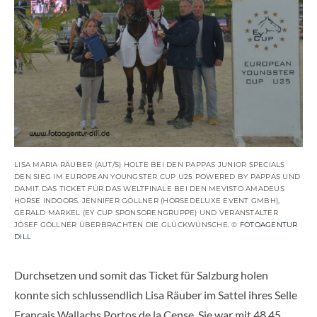
LISA MARIA RÄUBER (AUT/S) HOLTE BEI DEN PAPPAS JUNIOR SPECIALS
DEN SIEG IM EUROPEAN YOUNGSTER CUP U25 POWERED BY PAPPAS UND
DAMIT DAS TICKET FÜR DAS WELTFINALE BEI DEN MEVISTO AMADEUS
HORSE INDOORS. JENNIFER GÖLLNER (HORSEDELUXE EVENT GMBH),
GERALD MARKEL (EY CUP SPONSORENGRUPPE) UND VERANSTALTER
JÖSEF GÖLLNER ÜBERBRACHTEN DIE GLÜCKWÜNSCHE. ©
FOTOAGENTUR
DILL
Durchsetzen und somit das Ticket für Salzburg holen
konnte sich schlussendlich Lisa Räuber im Sattel ihres Selle
Francais Wallachs Portos de la Cense. Sie war mit 48,45