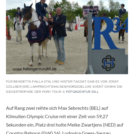
FÜR BENDETTA FAILLA (ITA) UND MISTER TAGOAT GAB ES VON JOSEF
GÖLLNER (SRC LAMPRECHTSHAUSEN/HORSEDELUXE EVENT GMBH) DIE
SIEGERTROPHÄE DER PONY TOUR. ©
FOTOAGENTUR DILL
Auf Rang zwei reihte sich Max Sebrechts (BEL) auf
Kilmullen Olympic Cruise mit einer Zeit von 59,27
Sekunden ein, Platz drei holte Meike Zwartjens (NED) auf
Country Baboun (0/60,16). Ludovica Goess-Saurau