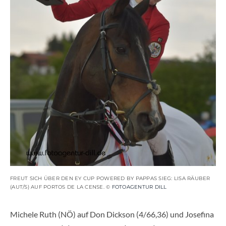
FREUT SICH ÜBER DEN EY CUP POWERED BY PAPPAS SIEG: LISA RÄUBER
(AUT/S) AUF PORTOS DE LA CENSE. ©
FOTOAGENTUR DILL
Michele Ruth (NÖ) auf Don Dickson (4/66,36) und Josefina