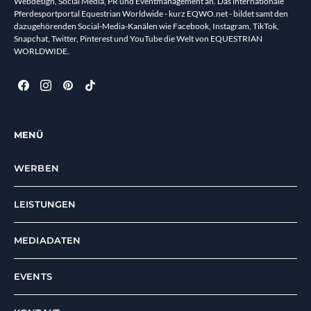
Webdesign, Social Media, PR und Eventmanagement an. Das internationale
Pferdesportportal Equestrian Worldwide - kurz EQWO.net - bildet samt den
dazugehörenden Social-Media-Kanälen wie Facebook, Instagram, TikTok,
Snapchat, Twitter, Pinterest und YouTube die Welt von EQUESTRIAN
WORLDWIDE.
MENÜ
WERBEN
LEISTUNGEN
MEDIADATEN
EVENTS