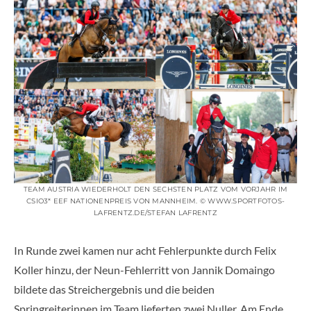
TEAM AUSTRIA WIEDERHOLT DEN SECHSTEN PLATZ VOM VORJAHR IM
CSIO3* EEF NATIONENPREIS VON MANNHEIM. © WWW.SPORTFOTOS-
LAFRENTZ.DE/STEFAN LAFRENTZ
In Runde zwei kamen nur acht Fehlerpunkte durch Felix
Koller hinzu, der Neun-Fehlerritt von Jannik Domaingo
bildete das Streichergebnis und die beiden
Springreiterinnen im Team lieferten zwei Nuller. Am Ende