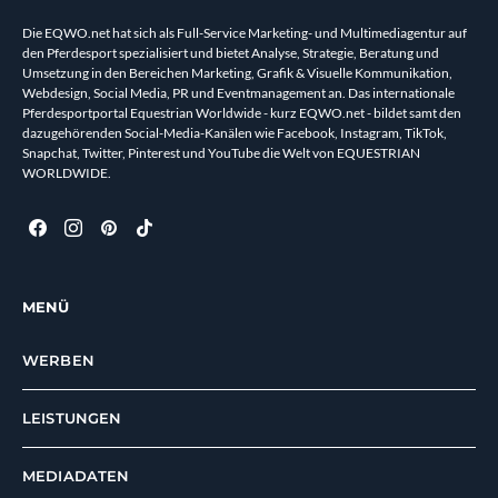
Die EQWO.net hat sich als Full-Service Marketing- und Multimediagentur auf
den Pferdesport spezialisiert und bietet Analyse, Strategie, Beratung und
Umsetzung in den Bereichen Marketing, Grafik & Visuelle Kommunikation,
Webdesign, Social Media, PR und Eventmanagement an. Das internationale
Pferdesportportal Equestrian Worldwide - kurz EQWO.net - bildet samt den
dazugehörenden Social-Media-Kanälen wie Facebook, Instagram, TikTok,
Snapchat, Twitter, Pinterest und YouTube die Welt von EQUESTRIAN
WORLDWIDE.
MENÜ
WERBEN
LEISTUNGEN
MEDIADATEN