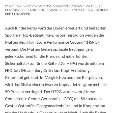
IM SPRINGSTADION AUF DEM HOF KASSELMANN WERDEN DIE MATTEN
DES HSPG (HIGH SCORE PERFORMANCE GROUND) VERLEGT. © ALEXANDER
BRENNINKMEIJER
Auch für die Reiter wird der Boden erneuert und bietet den
Sportlern Top-Bedingungen. Im Springstadion werden die
Matten des „High Score Performance Ground“ (HSPG)
verbaut. Die Matten bieten optimale Bedingungen:
gelenkschonend für die Pferde und mit erhöhtem
Sicherheitsfaktor für die Reiter. Der HSPG wurde mit dem
HIC-Test (Head Injury Criterion, Kopf-Verletzungs-
Kriterium) getestet. Im Vergleich zu anderen Reitplätzen,
wird das Risiko einer schweren Kopfverletzung um mehr als
50 Prozent verringert. Der HSPG wurde vom „Horse
Competence Center Germany“ (HCCG) mit Sitz auf dem
Gestüt Osthoff in Georgsmarienhütte und in Kooperation
mit der Hochschule Osnabrück entwickelt. Auch die Böden