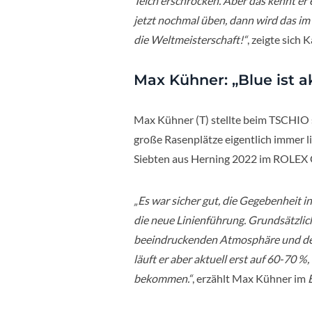
Teich erschrocken. Aber das kennt er e
jetzt nochmal üben, dann wird das im 
die Weltmeisterschaft!“
, zeigte sich
Max Kühner: „Blue ist a
Max Kühner (T) stellte beim TSCHIO 
große Rasenplätze eigentlich immer 
Siebten aus Herning 2022 im ROLEX Gr
„Es war sicher gut, die Gegebenheit 
die neue Linienführung. Grundsätzlich
beeindruckenden Atmosphäre und dem
läuft er aber aktuell erst auf 60-70 %,
bekommen.“
, erzählt Max Kühner im