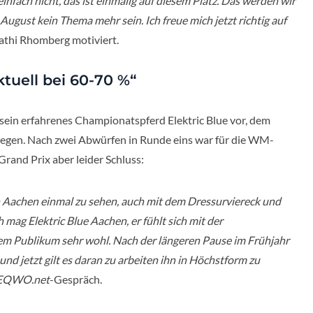
infach nicht, das ist einmalig auf diesem Platz. Das werden wir
August kein Thema mehr sein. Ich freue mich jetzt richtig auf
 Kathi Rhomberg motiviert.
ktuell bei 60-70 %“
sein erfahrenes Championatspferd Elektric Blue vor, dem
liegen. Nach zwei Abwürfen in Runde eins war für die WM-
and Prix aber leider Schluss:
in Aachen einmal zu sehen, auch mit dem Dressurviereck und
 mag Elektric Blue Aachen, er fühlt sich mit der
 Publikum sehr wohl. Nach der längeren Pause im Frühjahr
 und jetzt gilt es daran zu arbeiten ihn in Höchstform zu
EQWO.net
-Gespräch.