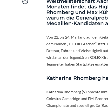
Weltmeisterschaft Aach
Monaten findet das High
Rhomberg und Max Küh
warum die Generalprobe
Medaillen-Kandidaten a
Von 22. bis 24. Mai fand auf dem Ge
dem Namen „TSCHIO Aachen“ statt. Da 
Dressur, Fahren und Vielseitigkeit a
wird, man den legendären ROLEX Gran
Teamreiter haben Startplätze ergatter
Katharina Rhomberg hat
Katharina Rhomberg (V) brachte ihre
Colestus Cambridge und EM-Bronzeme
Championate und speziell große (Rasen