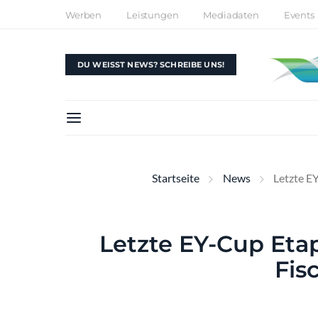
Werben
Leistungen
Mediadaten
Events
DU WEISST NEWS? SCHREIBE UNS!
Startseite
News
Letzte EY
Letzte EY-Cup Etap
Fis