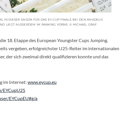
MAL IN DIESER SAISON FÜR DAS EY-CUP FINALE BEI DEN AMADEUS
UND LIEGT AUSSERDEM IM RANKING VORNE. © MICHAEL GRAF
t die 18. Etappe des European Youngster Cups Jumping.
eits vergeben, erfolgreichster U25-Reiter im internationalen
er,
der sich zweimal direkt qualifizieren konnte und das
 im Internet:
www.eycup.eu
om/EYCupU25
/user/EYCupEU#g/a