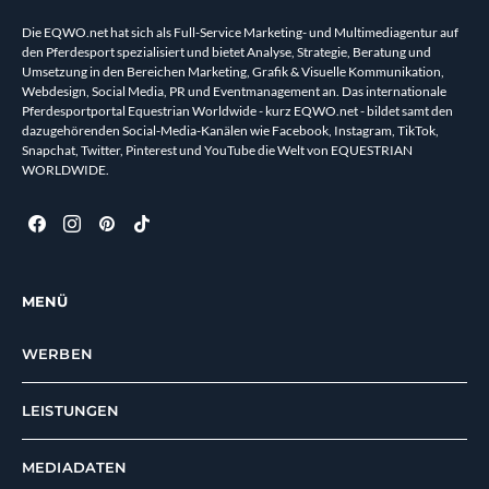
Die EQWO.net hat sich als Full-Service Marketing- und Multimediagentur auf
den Pferdesport spezialisiert und bietet Analyse, Strategie, Beratung und
Umsetzung in den Bereichen Marketing, Grafik & Visuelle Kommunikation,
Webdesign, Social Media, PR und Eventmanagement an. Das internationale
Pferdesportportal Equestrian Worldwide - kurz EQWO.net - bildet samt den
dazugehörenden Social-Media-Kanälen wie Facebook, Instagram, TikTok,
Snapchat, Twitter, Pinterest und YouTube die Welt von EQUESTRIAN
WORLDWIDE.
MENÜ
WERBEN
LEISTUNGEN
MEDIADATEN