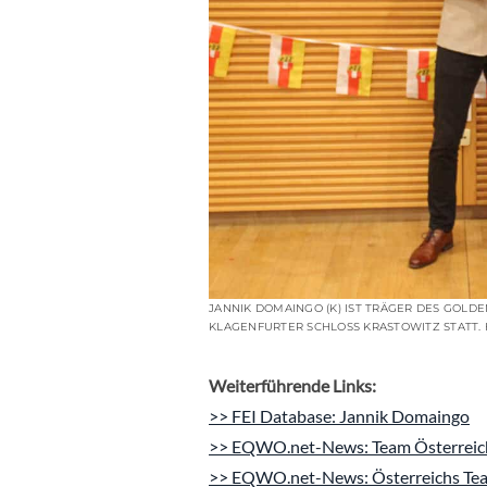
JANNIK DOMAINGO (K) IST TRÄGER DES GOLDE
KLAGENFURTER SCHLOSS KRASTOWITZ STATT.
Weiterführende Links:
>> FEI Database: Jannik Domaingo
>> EQWO.net-News: Team Österreich
>> EQWO.net-News: Österreichs Team