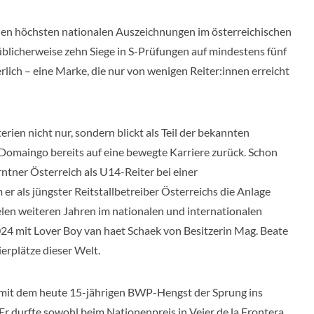
den höchsten nationalen Auszeichnungen im österreichischen
 üblicherweise zehn Siege in S-Prüfungen auf mindestens fünf
lich – eine Marke, die nur von wenigen Reiter:innen erreicht
erien nicht nur, sondern blickt als Teil der bekannten
Domaingo bereits auf eine bewegte Karriere zurück. Schon
ntner Österreich als U14-Reiter bei einer
r als jüngster Reitstallbetreiber Österreichs die Anlage
len weiteren Jahren im nationalen und internationalen
24 mit Lover Boy van haet Schaek von Besitzerin Mag. Beate
ierplätze dieser Welt.
 mit dem heute 15-jährigen BWP-Hengst der Sprung ins
Er durfte sowohl beim Nationenpreis in Vejer de la Frontera