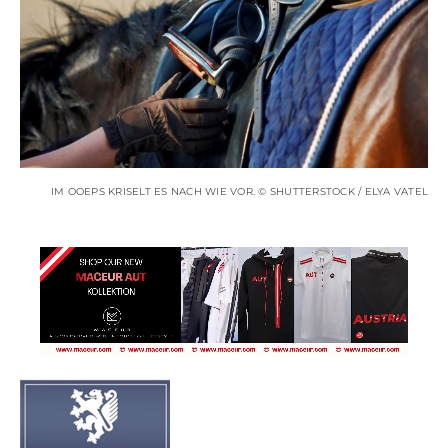
IM OOEPS KRISELT ES NACH WIE VOR. © SHUTTERSTOCK / ELYA VATEL