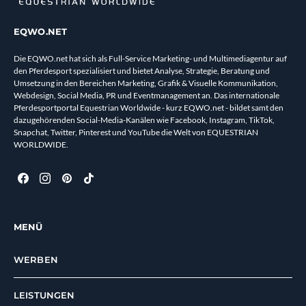
EQWO.NET
Die EQWO.net hat sich als Full-Service Marketing- und Multimediagentur auf
den Pferdesport spezialisiert und bietet Analyse, Strategie, Beratung und
Umsetzung in den Bereichen Marketing, Grafik & Visuelle Kommunikation,
Webdesign, Social Media, PR und Eventmanagement an. Das internationale
Pferdesportportal Equestrian Worldwide - kurz EQWO.net - bildet samt den
dazugehörenden Social-Media-Kanälen wie Facebook, Instagram, TikTok,
Snapchat, Twitter, Pinterest und YouTube die Welt von EQUESTRIAN
WORLDWIDE.
MENÜ
WERBEN
LEISTUNGEN