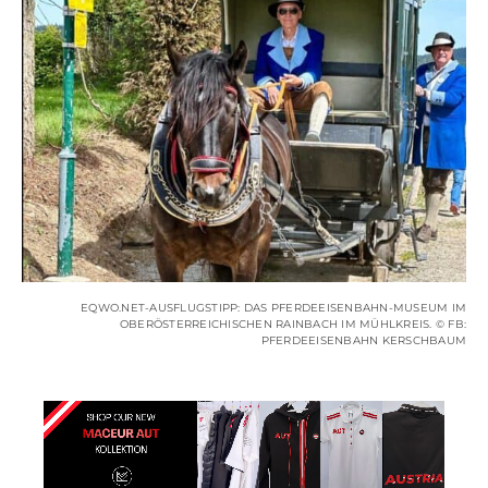
EQWO.NET-AUSFLUGSTIPP: DAS PFERDEEISENBAHN-MUSEUM IM
OBERÖSTERREICHISCHEN RAINBACH IM MÜHLKREIS. © FB:
PFERDEEISENBAHN KERSCHBAUM