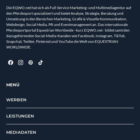
Die EQWO.net hat sich als Full-Service Marketing- und Multimediagentur auf
den Pferdesport spezialisiert und bietet Analyse, Strategie, Beratung und
Umsetzung in den Bereichen Marketing, Grafik & Visuelle Kommunikation,
Webdesign, Social Media, PR und Eventmanagement an. Das internationale
Pferdesportportal Equestrian Worldwide - kurz EQWO.net - bildet samt den
dazugehörenden Social-Media-Kanälen wie Facebook, Instagram, TikTok,
Snapchat, Twitter, Pinterest und YouTube die Welt von EQUESTRIAN
WORLDWIDE.
MENÜ
WERBEN
LEISTUNGEN
MEDIADATEN