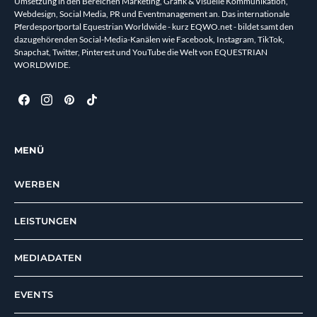
Umsetzung in den Bereichen Marketing, Grafik & Visuelle Kommunikation,
Webdesign, Social Media, PR und Eventmanagement an. Das internationale
Pferdesportportal Equestrian Worldwide - kurz EQWO.net - bildet samt den
dazugehörenden Social-Media-Kanälen wie Facebook, Instagram, TikTok,
Snapchat, Twitter, Pinterest und YouTube die Welt von EQUESTRIAN
WORLDWIDE.
MENÜ
WERBEN
LEISTUNGEN
MEDIADATEN
EVENTS