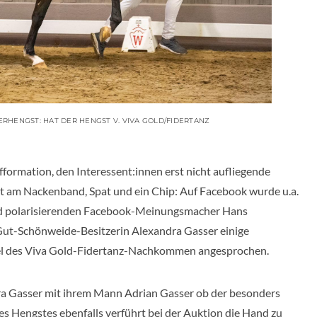
RHENGST: HAT DER HENGST V. VIVA GOLD/FIDERTANZ
fformation, den Interessent:innen erst nicht aufliegende
 am Nackenband, Spat und ein Chip: Auf Facebook wurde u.a.
nd polarisierenden Facebook-Meinungsmacher Hans
Gut-Schönweide-Besitzerin Alexandra Gasser einige
el des Viva Gold-Fidertanz-Nachkommen angesprochen.
ra Gasser mit ihrem Mann Adrian Gasser ob der besonders
s Hengstes ebenfalls verführt bei der Auktion die Hand zu