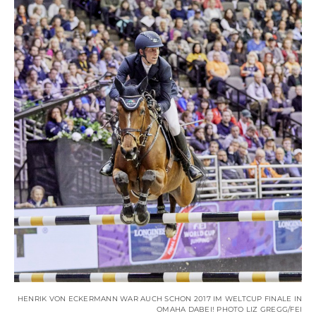
HENRIK VON ECKERMANN WAR AUCH SCHON 2017 IM WELTCUP FINALE IN
OMAHA DABEI! PHOTO LIZ GREGG/FEI