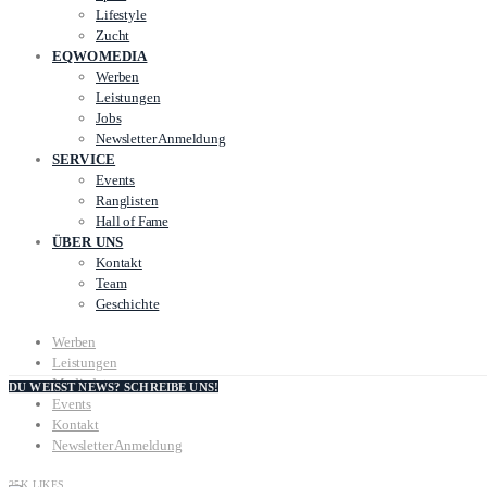
Lifestyle
Zucht
EQWOMEDIA
Werben
Leistungen
Jobs
Newsletter Anmeldung
SERVICE
Events
Ranglisten
Hall of Fame
ÜBER UNS
Kontakt
Team
Geschichte
Werben
Leistungen
Mediadaten
DU WEISST NEWS? SCHREIBE UNS!
Events
Kontakt
Newsletter Anmeldung
25K
LIKES