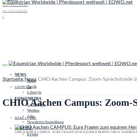
10K
FOLLOWERS
462
FOLLOWERS
0
NEWS
Startseite
News
CHIO Aachen Campus: Zoom-Sprechstunde ü
Sport
Zucht
LIFESTYLE
Lifestyle
EQWOMEDIA
CHIO Aachen Campus: Zoom-Sp
Leistungen
Werben
Jobs
MÄRZ 11, 2021
Newsletter Anmeldung
SERVICE
CHIO AACHEN CAMPUS: EURE FRAGEN ZUM EQUINEN HERPES-VIRUS WERDEN H
Events