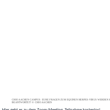
CHIO AACHEN CAMPUS: EURE FRAGEN ZUM EQUINEN HERPES-VIRUS WERDEN H
BEANTWORTET! © CHIO AACHEN
Hier geht es zu dem Zoom-Meeting, Teilnahme kostenlos!