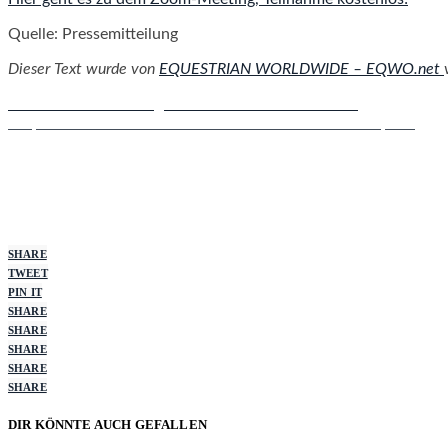
Quelle: Pressemitteilung
Dieser Text wurde von
EQUESTRIAN WORLDWIDE – EQWO.net
Bleiben Sie über Google News auf dem Laufenden
Verpassen Sie keine News mehr rund um den Pferdesport.
SHARE
TWEET
PIN IT
SHARE
SHARE
SHARE
SHARE
SHARE
DIR KÖNNTE AUCH GEFALLEN