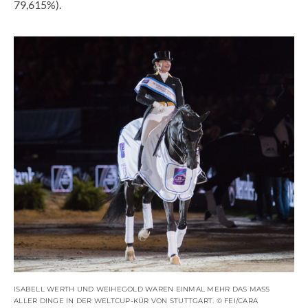
79,615%).
ISABELL WERTH UND WEIHEGOLD WAREN EINMAL MEHR DAS MASS A
LLER DINGE IN DER WELTCUP-KÜR VON STUTTGART. © FEI/CARA G