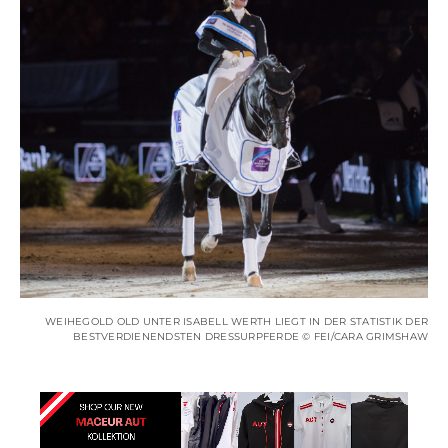
WEIHEGOLD OLD UNTER ISABELL WERTH LIEGT IN DER STATISTIK DER
BESTVERDIENENDSTEN DRESSURPFERDE © FEI/CARA GRIMSHAW