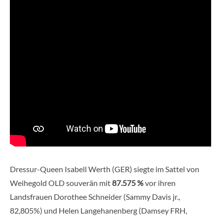
Dressur-Queen Isabell Werth (GER) siegte im Sattel von
Weihegold OLD souverän mit
87.575 %
vor ihren
Landsfrauen Dorothee Schneider (Sammy Davis jr.,
82,805%) und Helen Langehanenberg (Damsey FRH,