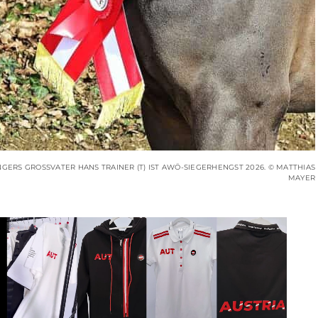
RS GROSSVATER HANS TRAINER (T) IST AWÖ-SIEGERHENGST 2026. © MATTHIAS M
AYER