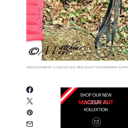
NEUGSCHWENT´S CHICCO AUS DER ZUCHT VON DOMINIK JUFFINGE