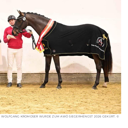
ON WOLFGANG KROMOSER WURDE ZUM AWÖ SIEGERHENGST 2026 GEKÜRT. ©