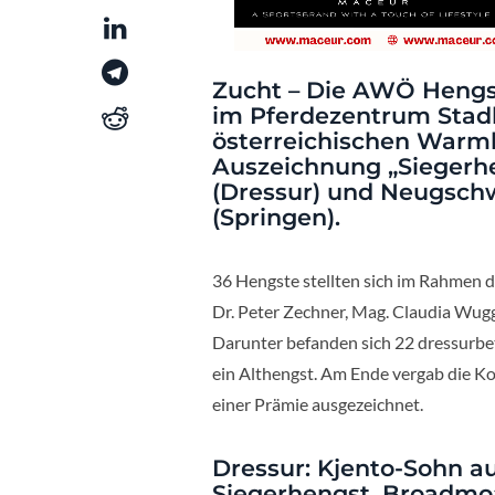
Zucht – Die AWÖ Hengst
im Pferdezentrum Stadl
österreichischen Warmb
Auszeichnung „Siegerhe
(Dressur) und Neugschw
(Springen).
36 Hengste stellten sich im Rahmen
Dr. Peter Zechner, Mag. Claudia Wugg
Darunter befanden sich 22 dressurbet
ein Althengst. Am Ende vergab die K
einer Prämie ausgezeichnet.
Dressur: Kjento-Sohn 
Siegerhengst, Broadmoa