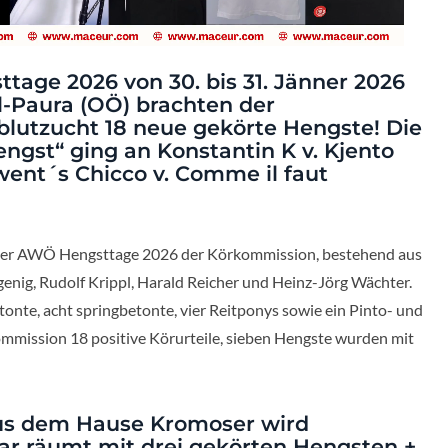
tage 2026 von 30. bis 31. Jänner 2026
-Paura (OÖ) brachten der
lutzucht 18 neue gekörte Hengste! Die
ngst“ ging an Konstantin K v. Kjento
ent´s Chicco v. Comme il faut
 der AWÖ Hengsttage 2026 der Körkommission, bestehend aus
enig, Rudolf Krippl, Harald Reicher und Heinz-Jörg Wächter.
onte, acht springbetonte, vier Reitponys sowie ein Pinto- und
ommission 18 positive Körurteile, sieben Hengste wurden mit
aus dem Hause Kromoser wird
r räumt mit drei gekörten Hengsten +