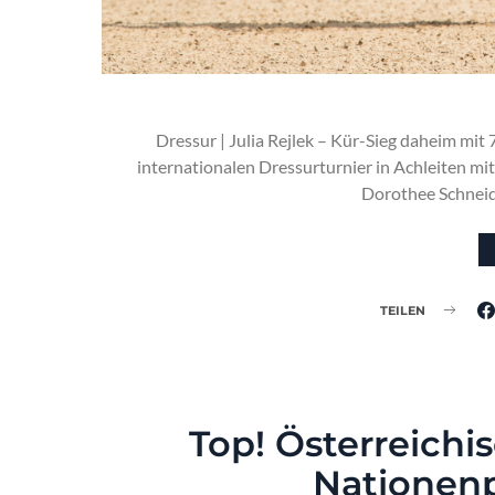
Dressur | Julia Rejlek – Kür-Sieg daheim mi
internationalen Dressurturnier in Achleiten m
Dorothee Schneid
TEILEN
Top! Österreichi
Nationenp