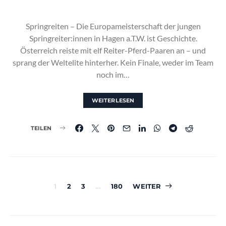
Springreiten – Die Europameisterschaft der jungen
Springreiter:innen in Hagen a.T.W. ist Geschichte.
Österreich reiste mit elf Reiter-Pferd-Paaren an – und
sprang der Weltelite hinterher. Kein Finale, weder im Team
noch im…
WEITERLESEN
TEILEN
Seitennummerierun
1
2
3
…
180
WEITER
der
Beiträge