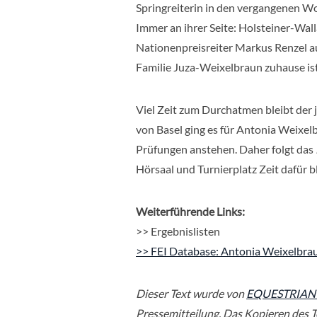
Springreiterin in den vergangenen Woc
Immer an ihrer Seite: Holsteiner-Wa
Nationenpreisreiter Markus Renzel au
Familie Juza-Weixelbraun zuhause ist
Viel Zeit zum Durchatmen bleibt der j
von Basel ging es für Antonia Weixelb
Prüfungen anstehen. Daher folgt das
Hörsaal und Turnierplatz Zeit dafür b
Weiterführende Links:
>> Ergebnislisten
>> FEI Database: Antonia Weixelbra
Dieser Text wurde von
EQUESTRIAN
Pressemitteilung. Das Kopieren des Te