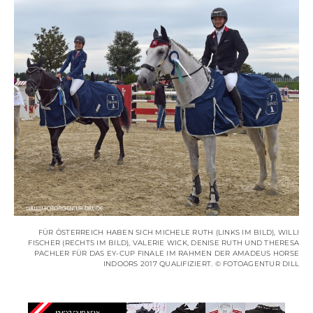
FÜR ÖSTERREICH HABEN SICH MICHELE RUTH (LINKS IM BILD), WILLI
FISCHER (RECHTS IM BILD), VALERIE WICK, DENISE RUTH UND THERESA
PACHLER FÜR DAS EY-CUP FINALE IM RAHMEN DER AMADEUS HORSE
INDOORS 2017 QUALIFIZIERT. © FOTOAGENTUR DILL