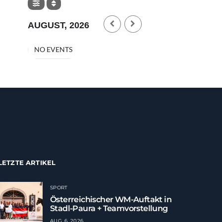
Hannah Eggerer ist
Gesamtsiegerin des
AUGUST, 2026
AlpenSpan Grand Prix 2026
AUG. 3, 2026
NO EVENTS
LETZTE ARTIKEL
SPORT
Österreichischer WM-Auftakt in
Stadl-Paura + Teamvorstellung
AUG. 6, 2026