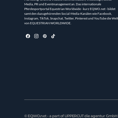
Media, PR und Eventmanagement an. Das internationale
Pferdesportportal Equestrian Worldwide - kurz EQWO.net - bildet
samt den dazugehörenden Social-Media-Kanälen wie Facebook,
Instagram, TikTok, Snapchat, Twitter, Pinterest und YouTube die Wel
von EQUESTRIAN WORLDWIDE.
© EQWO.net - a part of UPPERCUT die agentur GmbH