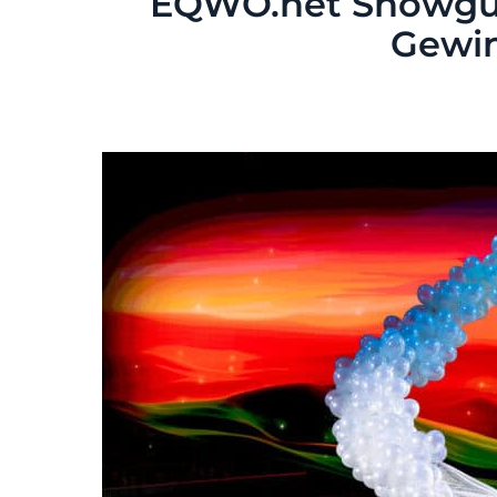
EQWO.net Showgui
Gewin