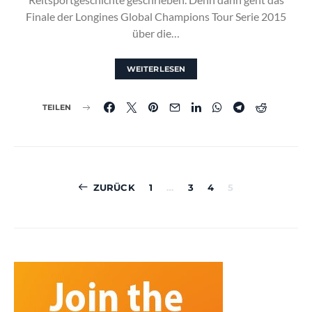
Finale der Longines Global Champions Tour Serie 2015
über die…
WEITERLESEN
TEILEN
Seitennummerierun
ZURÜCK
1
…
3
4
5
der
Beiträge