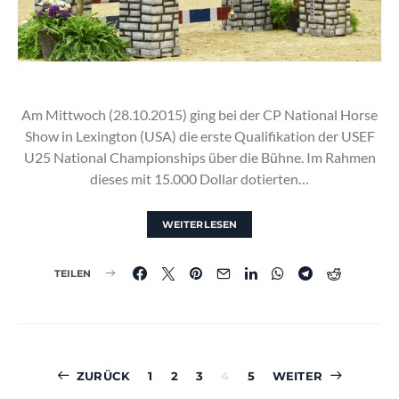
Am Mittwoch (28.10.2015) ging bei der CP National Horse
Show in Lexington (USA) die erste Qualifikation der USEF
U25 National Championships über die Bühne. Im Rahmen
dieses mit 15.000 Dollar dotierten…
WEITERLESEN
TEILEN
Seitennummerierun
ZURÜCK
1
2
3
4
5
WEITER
der