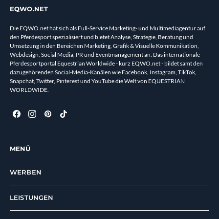
EQWO.NET
Die EQWO.net hat sich als Full-Service Marketing- und Multimediagentur auf
den Pferdesport spezialisiert und bietet Analyse, Strategie, Beratung und
Umsetzung in den Bereichen Marketing, Grafik & Visuelle Kommunikation,
Webdesign, Social Media, PR und Eventmanagement an. Das internationale
Pferdesportportal Equestrian Worldwide - kurz EQWO.net - bildet samt den
dazugehörenden Social-Media-Kanälen wie Facebook, Instagram, TikTok,
Snapchat, Twitter, Pinterest und YouTube die Welt von EQUESTRIAN
WORLDWIDE.
MENÜ
WERBEN
LEISTUNGEN